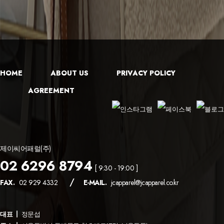
자주 묻는 질문
공지사항
상담신청
자주 묻는
질문
HOME
ABOUT US
PRIVACY POLICY
AGREEMENT
제이씨어패럴(주)
02 6296 8794
[ 9:30 - 19:00 ]
FAX.
02 929 4332
E-MAIL.
jcapparel@jcapparel.co.kr
대표
정문섭